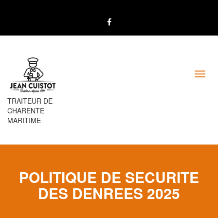
Toggl
navig
TRAITEUR DE
CHARENTE
MARITIME
POLITIQUE DE SECURITE
DES DENREES 2025