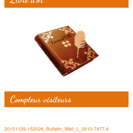
Compteur visiteurs
20101129-152026_Bulletin_Mail_L_2010-7477-4