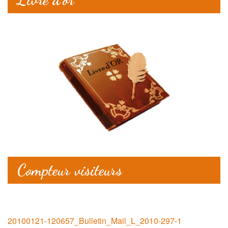
Compteur visiteurs
20100121-120657_Bulletin_Mail_L_2010-297-1