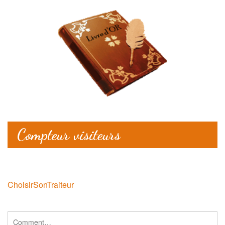
Compteur visiteurs
ChoisirSonTraiteur