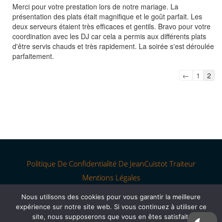
Merci pour votre prestation lors de notre mariage. La
mét
présentation des plats était magnifique et le goût parfait. Les
deux serveurs étaient très efficaces et gentils. Bravo pour votre
coordination avec les DJ car cela a permis aux différents plats
d'être servis chauds et très rapidement. La soirée s'est déroulée
parfaitement.
Navigation
←
1
2
dans
la
liste
du
livre
d’or
Politique De Confidentialité De JeanCuistot Traiteur
Mentions Légales
Nous utilisons des cookies pour vous garantir la meilleure
expérience sur notre site web. Si vous continuez à utiliser ce
site, nous supposerons que vous en êtes satisfait.