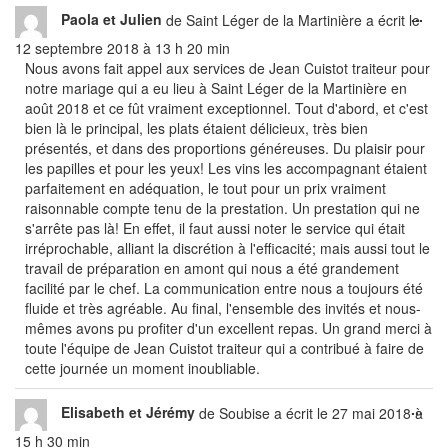
Ouv
liste
...
Paola et Julien
de
Saint Léger de la Martinière
a écrit le
cet
du
12 septembre 2018
à
13 h 20 min
boî
livre
Nous avons fait appel aux services de Jean Cuistot traiteur pour
mét
d’or
notre mariage qui a eu lieu à Saint Léger de la Martinière en
août 2018 et ce fût vraiment exceptionnel. Tout d'abord, et c'est
bien là le principal, les plats étaient délicieux, très bien
présentés, et dans des proportions généreuses. Du plaisir pour
les papilles et pour les yeux! Les vins les accompagnant étaient
parfaitement en adéquation, le tout pour un prix vraiment
raisonnable compte tenu de la prestation. Un prestation qui ne
s'arrête pas là! En effet, il faut aussi noter le service qui était
irréprochable, alliant la discrétion à l'efficacité; mais aussi tout le
travail de préparation en amont qui nous a été grandement
facilité par le chef. La communication entre nous a toujours été
fluide et très agréable. Au final, l'ensemble des invités et nous-
mêmes avons pu profiter d'un excellent repas. Un grand merci à
toute l'équipe de Jean Cuistot traiteur qui a contribué à faire de
cette journée un moment inoubliable.
Ouv
...
Elisabeth et Jérémy
de
Soubise
a écrit le
27 mai 2018
à
cet
15 h 30 min
boî